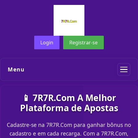
Login
Registrar-se
Menu
📱 7R7R.Com A Melhor
Plataforma de Apostas
Cadastre-se na 7R7R.Com para ganhar bônus no
cadastro e em cada recarga. Com a 7R7R.Com,