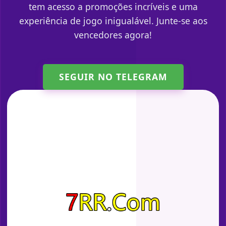
tem acesso a promoções incríveis e uma
experiência de jogo inigualável. Junte-se aos
vencedores agora!
SEGUIR NO TELEGRAM