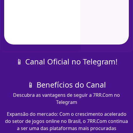
📱 Canal Oficial no Telegram!
📱 Benefícios do Canal
Descubra as vantagens de seguir a 7RR.Com no
Telegram
Expansão do mercado: Com o crescimento acelerado
do setor de jogos online no Brasil, o 7RR.Com continua
a ser uma das plataformas mais procuradas